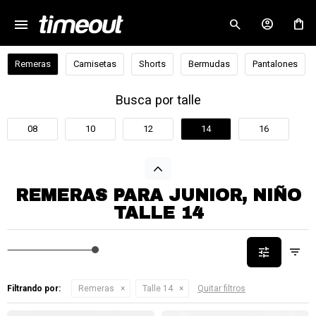
menu
close
Remeras
Camisetas
Shorts
Bermudas
Pantalones
Busca por talle
08
10
12
14
16
REMERAS PARA JUNIOR, NIÑO
TALLE 14
Filtrando por:
Remeras
Talle 14
Quitar filtros