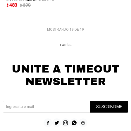
483
690
$
$
MOSTRANDO
19
DE
19
Ir arriba
UNITE A TIMEOUT
NEWSLETTER
¡Suscribite y recibí todas nuestras novedades!
SUSCRIBIRME




