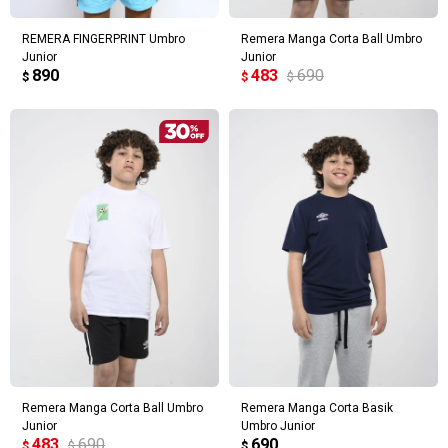
REMERA FINGERPRINT Umbro
Remera Manga Corta Ball Umbro
Junior
Junior
890
483
690
$
$
$
Remera Manga Corta Ball Umbro
Remera Manga Corta Basik
Junior
Umbro Junior
¡Sumate a la forma más ágil de
483
690
690
$
$
$