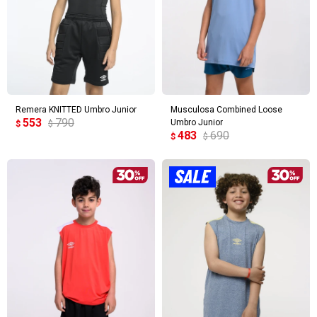
Remera KNITTED Umbro Junior
Musculosa Combined Loose
553
790
Umbro Junior
$
$
483
690
$
$