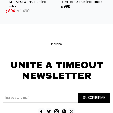
REMERA POLO ENKEL Umbro
REMERA BOLT Umbro Hombre
990
Hombre
$
894
1.490
$
$
Ir arriba
UNITE A TIMEOUT
NEWSLETTER
¡Suscribite y recibí todas nuestras novedades!
SUSCRIBIRME




