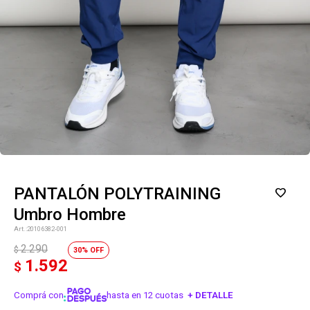
PANTALÓN POLYTRAINING
Umbro Hombre
20106382-001
2.290
$
30
1.592
$
Comprá con
hasta en 12 cuotas
+ DETALLE