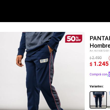
PANTAL
Hombr
NOTIFICARME
NU143072-001
2.490
$
1.245
$
Comprá con
Variantes: