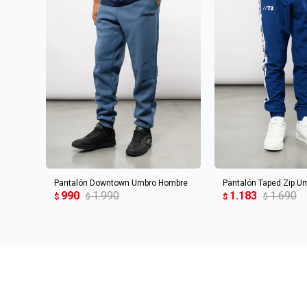
AGREGAR AL CARRITO
AGREGAR AL 
Pantalón Downtown Umbro Hombre
Pantalón Taped Zip U
990
1.990
1.183
1.690
$
$
$
$