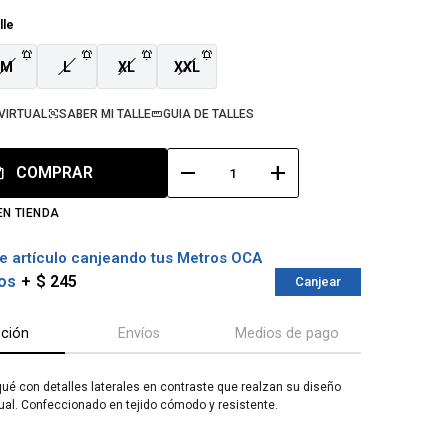
lle
M
L
XL
XXL
VIRTUAL
SABER MI TALLE
GUIA DE TALLES
remove
add
COMPRAR
EN TIENDA
e artículo canjeando tus Metros OCA
os
$ 245
Canjear
pción
Envíos
Medios de pago
qué con detalles laterales en contraste que realzan su diseño
tual. Confeccionado en tejido cómodo y resistente.