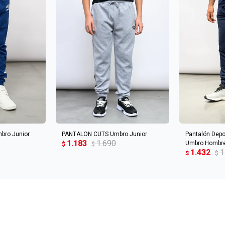
CARRITO
AGREGAR AL CARRITO
AGREGA
mbro Junior
PANTALON CUTS Umbro Junior
Pantalón Depo
1.183
1.690
Umbro Hombr
$
$
1.432
1
$
$