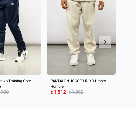
R AL CARRITO
AGREGAR AL CARRITO
rtivo Training Core
PANTALÓN JOGGER RLXD Umbro
Panta
1.5
e
Hombre
$
.790
1.512
1.890
$
$