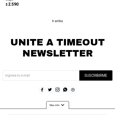
2.590
$
Ir arriba
UNITE A TIMEOUT
NEWSLETTER
¡Suscribite y recibí todas nuestras novedades!
SUSCRIBIRME





expand_more
Mas info