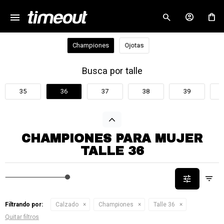
menu
close
Championes
Ojotas
Busca por talle
35
36
37
38
39
CHAMPIONES PARA MUJER
TALLE 36
Filtrando por:
Calzado
Championes
Talle 36
Quitar filtros