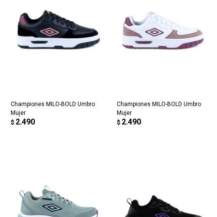
Championes MILO-BOLD Umbro
Championes MILO-BOLD Umbro
Mujer
Mujer
2.490
2.490
$
$
¡Sumate a la forma más ágil de
comprar!
Comprá en 3 cuotas sin recargo o hasta en