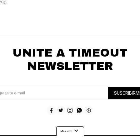
790
UNITE A TIMEOUT
NEWSLETTER
¡Suscribite y recibí todas nuestras novedades!
SUSCRIBIRM





expand_more
Mas info