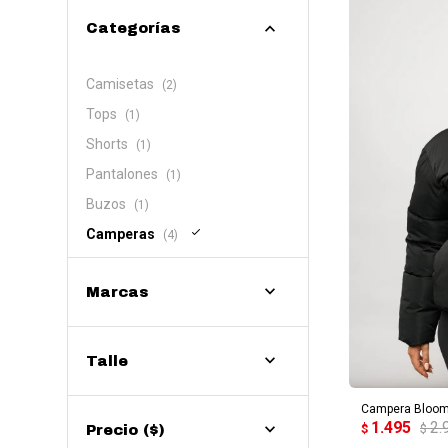
Categorías
Camisetas
(2)
Tops
(1)
Shorts
(1)
Pantalones
(1)
Buzos
(1)
Camperas
(4)
Marcas
AG
Talle
Campera Bloom
1.495
2.
$
$
Precio
($)