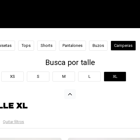
isetas
Tops
Shorts
Pantalones
Buzos
Camperas
Busca por talle
XS
S
M
L
XL
LLE XL
Quitar filtros