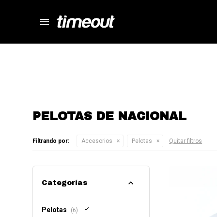
menu
store
close
local_shipping
autorenew
percent
PELOTAS DE NACIONAL
Filtrando por:
Accesorios
Pelotas
Quitar filtros
Categorías
Pelotas
(6)