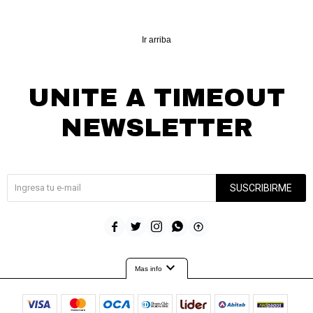
Ir arriba
UNITE A TIMEOUT
NEWSLETTER
¡Suscribite y recibí todas nuestras novedades!
SUSCRIBIRME





expand_more
Mas info