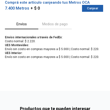
Comprá este artículo canjeando tus Metros OCA
7.400 Metros
$ 0
Canjear
Envíos
Medios de pago
Envíos internacionales a través de FedEx:
Costo normal: $ 2.220.
UES Montevideo:
Envío sin costo en compras mayores a $ 5.000 | Costo normal: $ 220.
UES Interior:
Envío sin costo en compras mayores a $ 5.000 | Costo normal: $ 220.
¡Sumate a la forma más ágil de
comprar!
Comprá en 3 cuotas sin recargo o hasta en
12 cuotas * ¡Solo con tu cédula!
* sujeto aprobación crediticia.
Verifica si estás calificado para comprar
Comprá ahora y Pagá
con Pago Después:
Después, hasta en 12
Estás calificado para comprar usando Pago
Cédula de identidad
cuotas y sin tocar tu
Después.
Ups!
tarjeta de crédito
¡Algo salió mal!
Parece que no tenes oferta, lamentamos el
¡Tenés hasta
para comprar en las cuotas que
Celular
inconveniente, por cualquier duda contactanos
Por favor intenta nuevamente mas tarde.
prefieras!
Productos que te pueden interesar