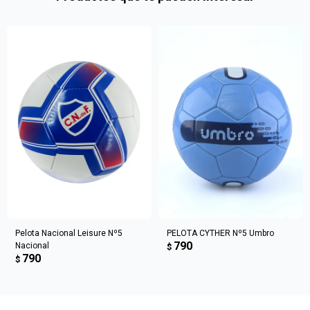
en
preguntas@pagodespues.com.uy
Elegí tus productos preferidos
Fecha de nacimiento
Elegís Pago Después como metodo de pago
* sujeto a aprobación crediticia. El monto disponible
Día
Mes
Año
puede variar por comercio
Continuar
Pelota Nacional Leisure Nº5
PELOTA CYTHER Nº5 Umbro
790
Nacional
$
790
$