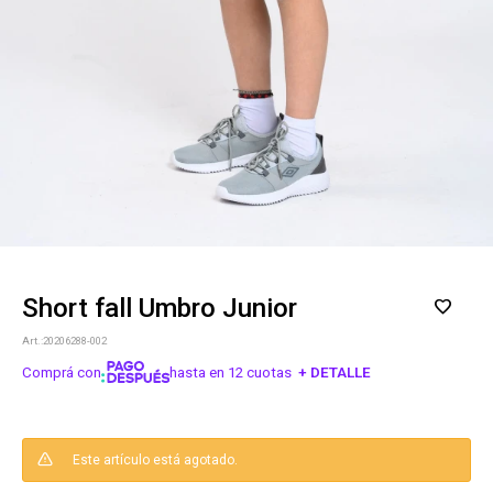
Short fall Umbro Junior
20206288-002
Comprá con
hasta en 12 cuotas
+ DETALLE
¡ME INTERESA!
Este artículo está agotado.