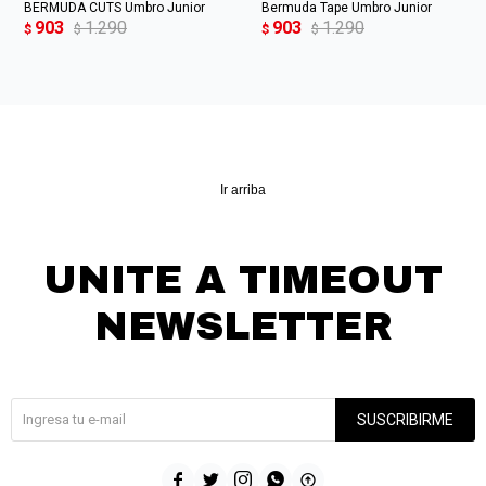
BERMUDA CUTS Umbro Junior
Bermuda Tape Umbro Junior
903
1.290
903
1.290
$
$
$
$
Ir arriba
UNITE A TIMEOUT
NEWSLETTER
¡Suscribite y recibí todas nuestras novedades!
SUSCRIBIRME




