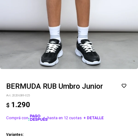
BERMUDA RUB Umbro Junior
20206389-025
1.290
$
Comprá con
hasta en 12 cuotas
+ DETALLE
¡ME INTERESA!
Variantes: