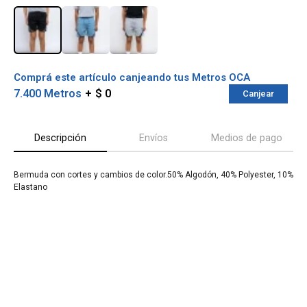
Comprá este artículo canjeando tus Metros OCA
7.400 Metros
$ 0
Canjear
Descripción
Envíos
Medios de pago
Bermuda con cortes y cambios de color.50% Algodón, 40% Polyester, 10%
Elastano
¡Sumate a la forma más ágil de
comprar!
Comprá en 3 cuotas sin recargo o hasta en
12 cuotas * ¡Solo con tu cédula!
* sujeto aprobación crediticia.
Verifica si estás calificado para comprar
Comprá ahora y Pagá
con Pago Después:
Después, hasta en 12
Estás calificado para comprar usando Pago
Cédula de identidad
cuotas y sin tocar tu
Después.
Ups!