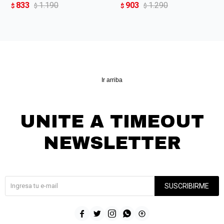
833
1.190
903
1.290
$
$
$
$
Ir arriba
UNITE A TIMEOUT
NEWSLETTER
¡Suscribite y recibí todas nuestras novedades!
SUSCRIBIRME




