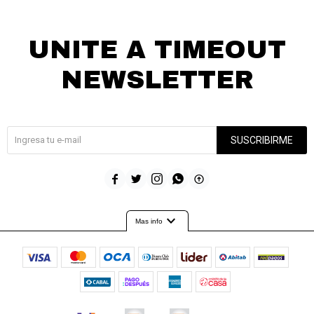
UNITE A TIMEOUT
NEWSLETTER
¡Suscribite y recibí todas nuestras novedades!
SUSCRIBIRME





expand_more
Mas info