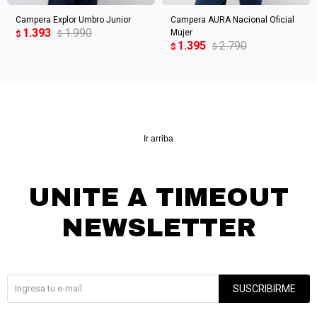
Campera Explor Umbro Junior
Campera AURA Nacional Oficial
1.393
1.990
Mujer
$
$
1.395
2.790
$
$
Ir arriba
UNITE A TIMEOUT
NEWSLETTER
¡Suscribite y recibí todas nuestras novedades!
SUSCRIBIRME