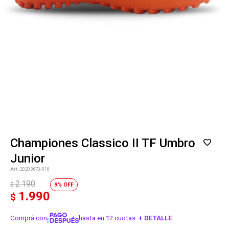
Championes Classico II TF Umbro
Junior
20203670-018
2.190
$
9
1.990
$
Comprá con
hasta en 12 cuotas
+ DETALLE