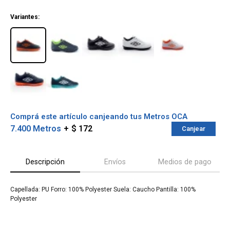
¡ME INTERESA!
Variantes:
Comprá este artículo canjeando tus Metros OCA
7.400 Metros
$ 172
Canjear
Descripción
Envíos
Medios de pago
¡Sumate a la forma más ágil de
comprar!
Capellada: PU Forro: 100% Polyester Suela: Caucho Pantilla: 100%
Comprá en 3 cuotas sin recargo o hasta en
Polyester
12 cuotas * ¡Solo con tu cédula!
* sujeto aprobación crediticia.
Verifica si estás calificado para comprar
Comprá ahora y Pagá