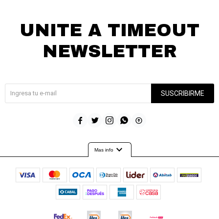
UNITE A TIMEOUT
NEWSLETTER
¡Suscribite y recibí todas nuestras novedades!
SUSCRIBIRME





expand_more
Mas info