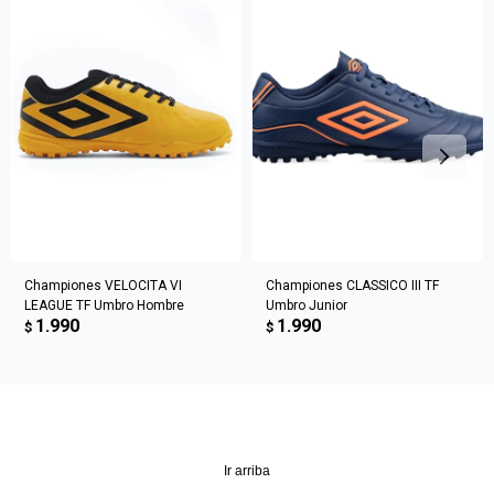
Elegís Pago Después como metodo de pago
* sujeto a aprobación crediticia. El monto disponible
Día
Mes
Año
puede variar por comercio
Continuar
Championes VELOCITA VI
Championes CLASSICO III TF
LEAGUE TF Umbro Hombre
Umbro Junior
1.990
1.990
$
$
Ir arriba