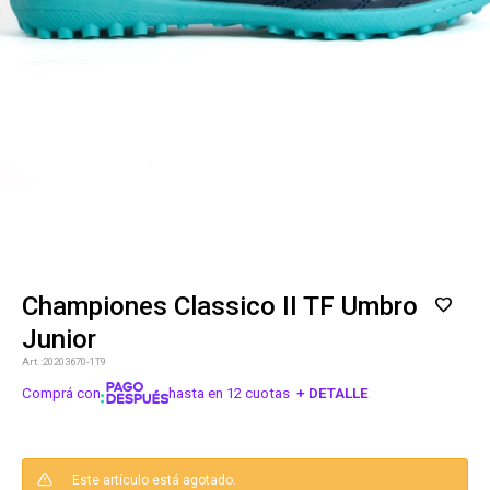
Championes Classico II TF Umbro
Junior
20203670-1T9
Comprá con
hasta en 12 cuotas
+ DETALLE
¡ME INTERESA!
Este artículo está agotado.