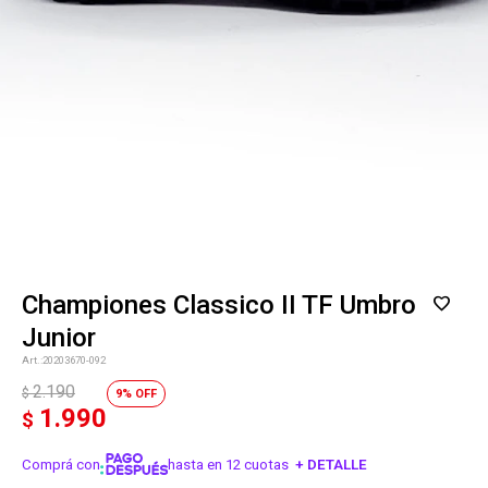
Championes Classico II TF Umbro
Junior
20203670-092
2.190
$
9
1.990
$
Comprá con
hasta en 12 cuotas
+ DETALLE