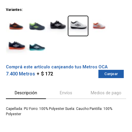
¡ME INTERESA!
Variantes:
Comprá este artículo canjeando tus Metros OCA
7.400 Metros
$ 172
Canjear
Descripción
Envíos
Medios de pago
¡Sumate a la forma más ágil de
comprar!
Capellada: PU Forro: 100% Polyester Suela: Caucho Pantilla: 100%
Comprá en 3 cuotas sin recargo o hasta en
Polyester
12 cuotas * ¡Solo con tu cédula!
* sujeto aprobación crediticia.
Verifica si estás calificado para comprar
Comprá ahora y Pagá