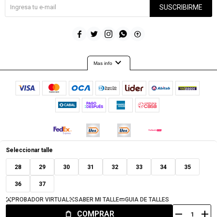
SUSCRIBIRME





expand_more
Mas info
Seleccionar talle
© Copyright 2026 / Timeout
28
29
30
31
32
33
34
35
36
37
PROBADOR VIRTUAL
SABER MI TALLE
GUIA DE TALLES
remove
add
COMPRAR