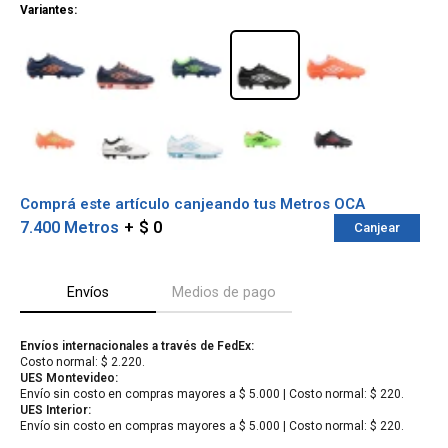
Variantes:
Comprá este artículo canjeando tus Metros OCA
7.400 Metros
$ 0
Canjear
Envíos
Medios de pago
¡Sumate a la forma más ágil de
Envíos internacionales a través de FedEx:
comprar!
Costo normal: $ 2.220.
Comprá en 3 cuotas sin recargo o hasta en
UES Montevideo:
12 cuotas * ¡Solo con tu cédula!
Envío sin costo en compras mayores a $ 5.000 | Costo normal: $ 220.
* sujeto aprobación crediticia.
UES Interior:
Verifica si estás calificado para comprar
Envío sin costo en compras mayores a $ 5.000 | Costo normal: $ 220.
Comprá ahora y Pagá
con Pago Después: