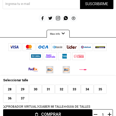
SUSCRIBIRME





expand_more
Mas info
Seleccionar talle
© Copyright 2026 / Timeout
28
29
30
31
32
33
34
35
36
37
PROBADOR VIRTUAL
SABER MI TALLE
GUIA DE TALLES
remove
add
COMPRAR