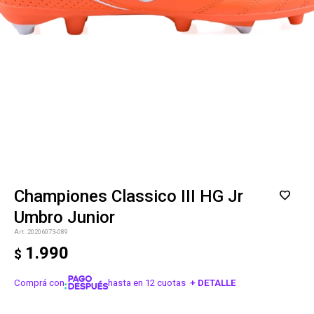
Championes Classico III HG Jr
Umbro Junior
20206073-089
1.990
$
Comprá con
hasta en 12 cuotas
+ DETALLE
¡ME INTERESA!