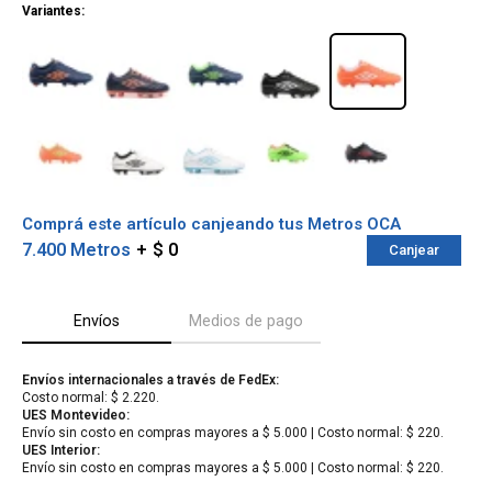
Variantes:
Comprá este artículo canjeando tus Metros OCA
7.400 Metros
$ 0
Canjear
Envíos
Medios de pago
¡Sumate a la forma más ágil de
Envíos internacionales a través de FedEx:
comprar!
Costo normal: $ 2.220.
Comprá en 3 cuotas sin recargo o hasta en
UES Montevideo:
12 cuotas * ¡Solo con tu cédula!
Envío sin costo en compras mayores a $ 5.000 | Costo normal: $ 220.
* sujeto aprobación crediticia.
UES Interior:
Verifica si estás calificado para comprar
Envío sin costo en compras mayores a $ 5.000 | Costo normal: $ 220.
Comprá ahora y Pagá
con Pago Después: