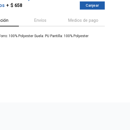
os
$ 658
Canjear
pción
Envíos
Medios de pago
Forro: 100% Polyester Suela: PU Pantilla: 100% Polyester