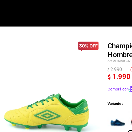
Champi
Hombr
NOTIFICARME
20103640-03V
2.990
$
1.990
$
Comprá con
Variantes: