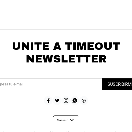
UNITE A TIMEOUT
NEWSLETTER
¡Suscribite y recibí todas nuestras novedades!
SUSCRIBIRM





expand_more
Mas info