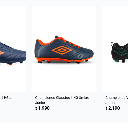
Continuar
CARRITO
AGREGAR AL CARRITO
AGREGA
II HG Jr
Championes Classico II HG Umbro
Championes V
Junior
Junior
1.990
2.190
$
$