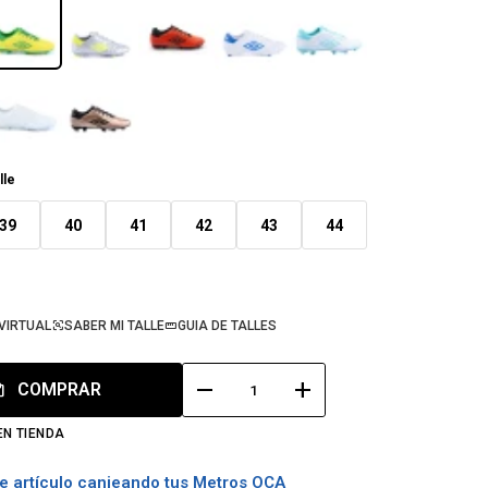
lle
39
40
41
42
43
44
VIRTUAL
SABER MI TALLE
GUIA DE TALLES
remove
add
COMPRAR
EN TIENDA
e artículo canjeando tus Metros OCA