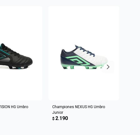
R AL CARRITO
AGREGAR AL CARRITO
ISION HG Umbro
Championes NEXUS HG Umbro
Champ
Junior
Homb
2.190
2.3
$
$