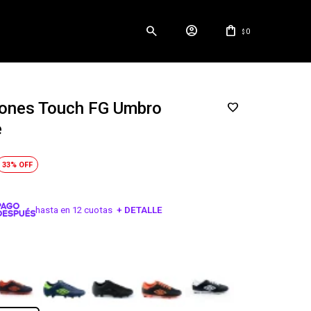
0
$
ones Touch FG Umbro
e
33
hasta en 12 cuotas
+ DETALLE
¡ME INTERESA!