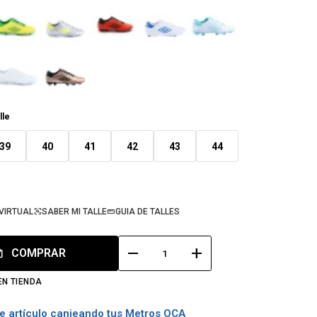
lle
39
40
41
42
43
44
VIRTUAL
SABER MI TALLE
GUIA DE TALLES
remove
add
COMPRAR
EN TIENDA
e artículo canjeando tus Metros OCA