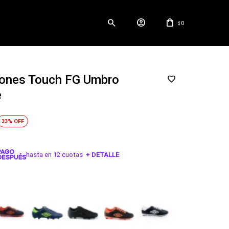
0
$
ones Touch FG Umbro
e
33
hasta en 12 cuotas
+ DETALLE
¡ME INTERESA!