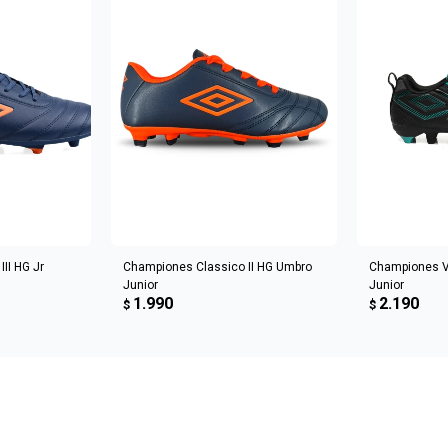
CARRITO
AGREGAR AL CARRITO
AGREGA
II HG Jr
Championes Classico II HG Umbro
Championes V
Junior
Junior
1.990
2.190
$
$