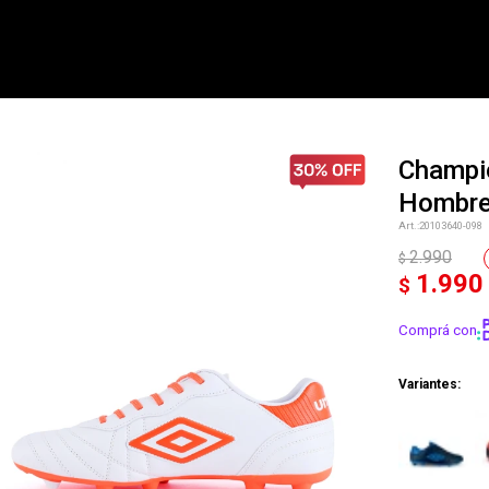
Champi
Hombr
NOTIFICARME
20103640-098
2.990
$
1.990
$
Comprá con
Variantes: