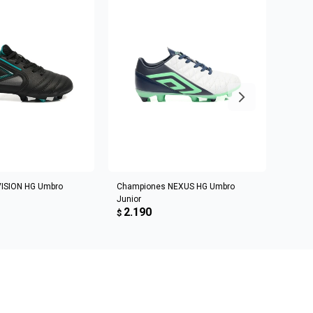
R AL CARRITO
AGREGAR AL CARRITO
ISION HG Umbro
Championes NEXUS HG Umbro
Champ
Junior
Homb
2.190
2.3
$
$