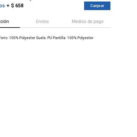
os
$ 658
Canjear
pción
Envíos
Medios de pago
Forro: 100% Polyester Suela: PU Pantilla: 100% Polyester