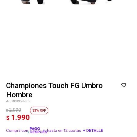
Championes Touch FG Umbro
Hombre
20103640-0G2
2.990
$
33
1.990
$
Comprá con
hasta en 12 cuotas
+ DETALLE