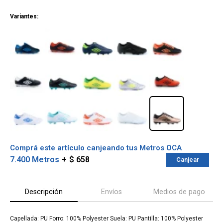
¡ME INTERESA!
Variantes:
Comprá este artículo canjeando tus Metros OCA
7.400 Metros
$ 658
Canjear
¡Sumate a la forma más ágil de
Descripción
Envíos
Medios de pago
comprar!
Comprá en 3 cuotas sin recargo o hasta en
12 cuotas * ¡Solo con tu cédula!
Capellada: PU Forro: 100% Polyester Suela: PU Pantilla: 100% Polyester