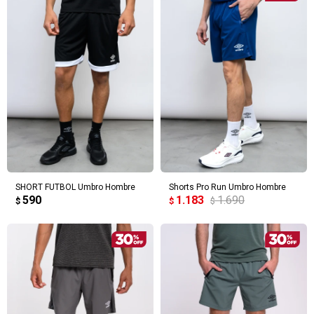
SHORT FUTBOL Umbro Hombre
Shorts Pro Run Umbro Hombre
590
1.183
1.690
$
$
$
¡Sumate a la forma más ágil de
comprar!
Comprá en 3 cuotas sin recargo o hasta en