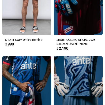
SHORT SWIM Umbro Hombre
SHORT GOLERO OFICIAL 2025
990
Nacional Oficial Hombre
$
2.190
$