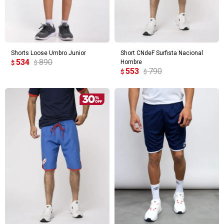
Shorts Loose Umbro Junior
Short CNdeF Surfista Nacional
534
890
Hombre
$
$
553
790
$
$