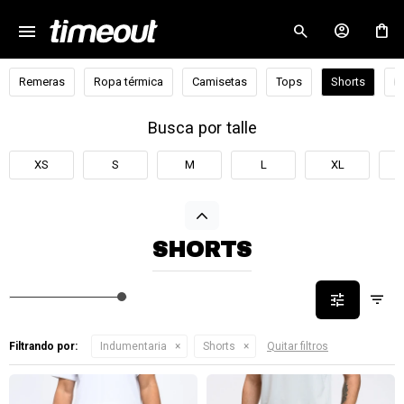
menu
close
Remeras
Ropa térmica
Camisetas
Tops
Shorts
B
Busca por talle
XS
S
M
L
XL
SHORTS
Filtrando por:
Indumentaria
Shorts
Quitar filtros