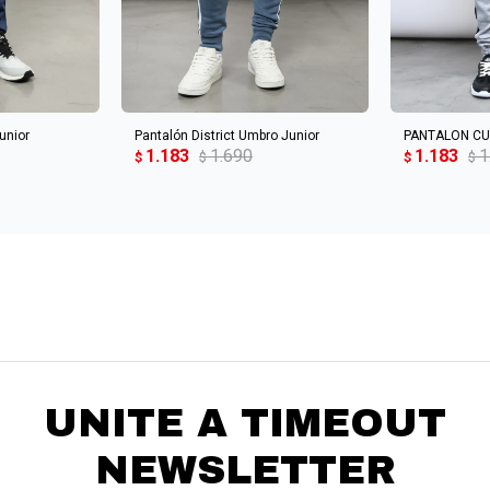
CARRITO
AGREGAR AL CARRITO
AGREGA
unior
Pantalón District Umbro Junior
PANTALON CUT
1.183
1.690
1.183
1
$
$
$
$
UNITE A TIMEOUT
NEWSLETTER