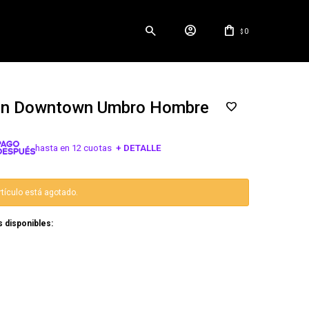
0
$
ón Downtown Umbro Hombre
hasta en 12 cuotas
+ DETALLE
¡ME INTERESA!
rtículo está agotado.
s disponibles: