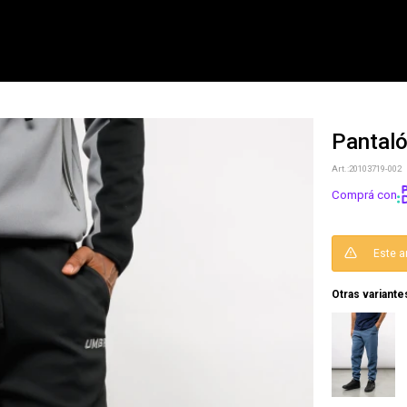
Pantal
NOTIFICARME
20103719-002
Comprá con
Este a
Otras variante