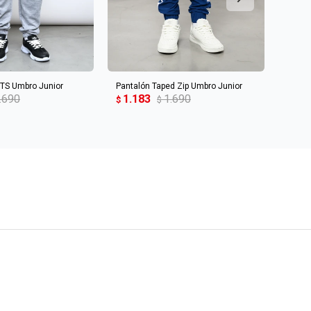
R AL CARRITO
AGREGAR AL CARRITO
S Umbro Junior
Pantalón Taped Zip Umbro Junior
PANTA
.690
1.183
1.690
Homb
$
$
1.2
$