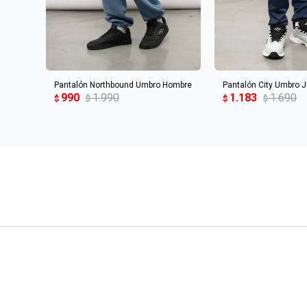
AGREGAR AL CARRITO
AGREGAR AL 
Pantalón Northbound Umbro Hombre
Pantalón City Umbro J
990
1.990
1.183
1.690
$
$
$
$