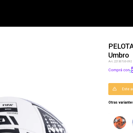
PELOTA
Umbro
NOTIFICARME
221307U0-092
Comprá con
Este a
Otras variante