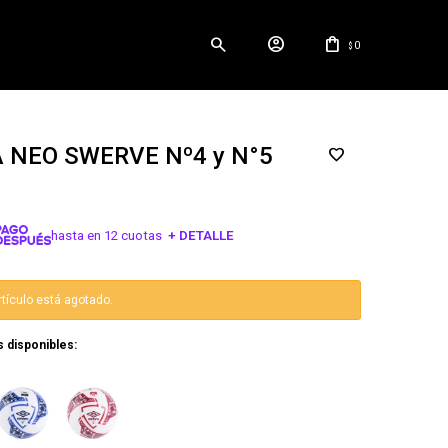
0
$
 NEO SWERVE Nº4 y N°5
hasta en 12 cuotas
+ DETALLE
¡ME INTERESA!
rtículo está agotado.
s disponibles: