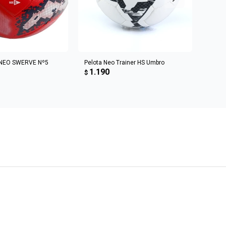
R AL CARRITO
AGREGAR AL CARRITO
NEO SWERVE Nº5
Pelota Neo Trainer HS Umbro
Pelota
1.190
1.2
$
$