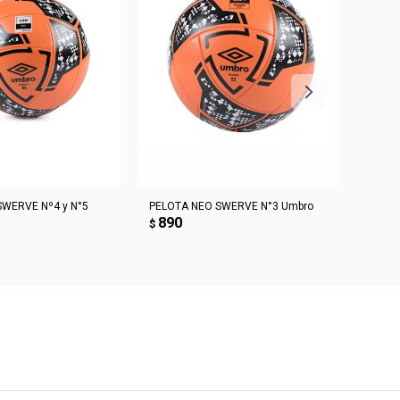
R AL CARRITO
AGREGAR AL CARRITO
SWERVE Nº4 y N°5
PELOTA NEO SWERVE N°3 Umbro
PELOT
890
Umbr
$
89
$