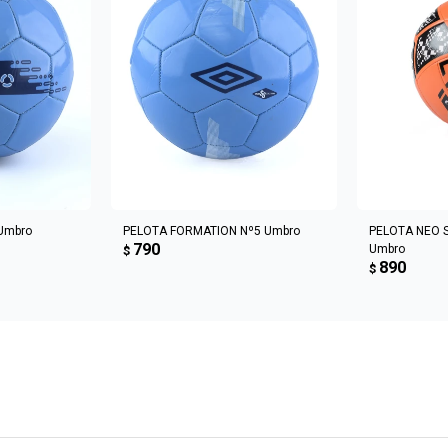
CARRITO
AGREGAR AL CARRITO
AGREGA
Umbro
PELOTA FORMATION Nº5 Umbro
PELOTA NEO 
790
Umbro
$
890
$