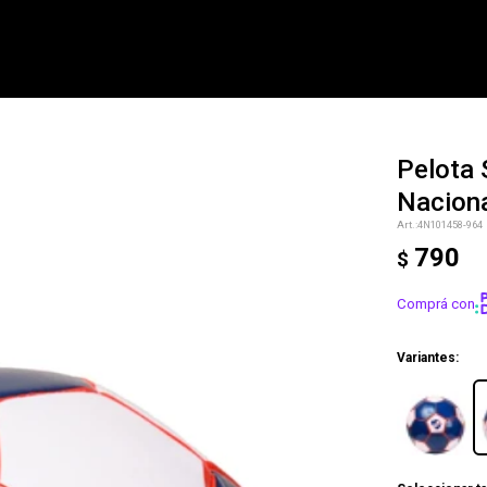
Pelota
Nacion
NOTIFICARME
4N101458-964
790
$
Comprá con
Variantes: