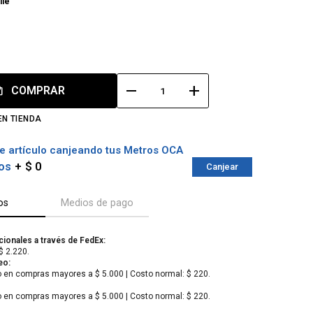
lle
remove
add
COMPRAR
EN TIENDA
e artículo canjeando tus Metros OCA
os
$ 0
Canjear
os
Medios de pago
cionales a través de FedEx:
$ 2.220.
eo:
o en compras mayores a $ 5.000 | Costo normal: $ 220.
o en compras mayores a $ 5.000 | Costo normal: $ 220.