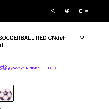
0
$
 SOCCERBALL RED CNdeF
al
hasta en 12 cuotas
+ DETALLE
¡ME INTERESA!