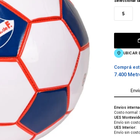
Seleccionar ta
5
UBICAR 
Comprá est
7.400 Metr
Enví
Envíos interna
Costo normal: 
UES Montevid
Envío sin cost
UES Interior:
Envío sin cost