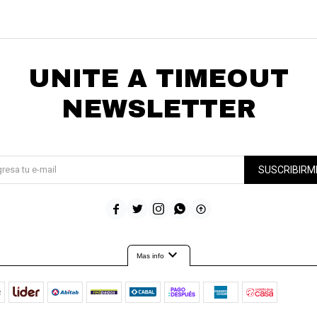
UNITE A TIMEOUT
NEWSLETTER
¡Suscribite y recibí todas nuestras novedades!
SUSCRIBIRM





expand_more
Mas info