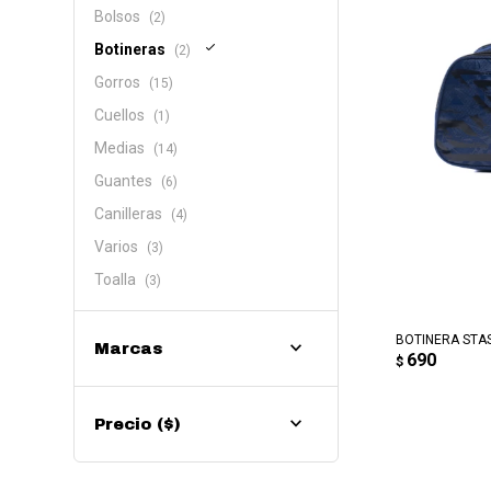
Bolsos
(2)
Botineras
(2)
Gorros
(15)
Cuellos
(1)
Medias
(14)
Guantes
(6)
Canilleras
(4)
Varios
(3)
Toalla
(3)
AG
BOTINERA STA
Marcas
690
$
Precio
($)