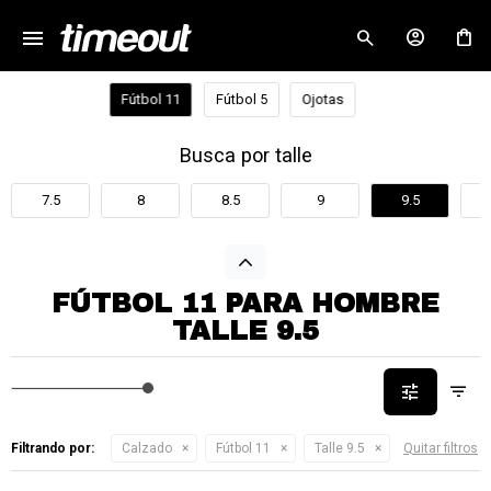
menu
close
Fútbol 11
Fútbol 5
Ojotas
Busca por talle
7.5
8
8.5
9
9.5
FÚTBOL 11 PARA HOMBRE
TALLE 9.5
Filtrando por:
Calzado
Fútbol 11
Talle 9.5
Quitar filtros