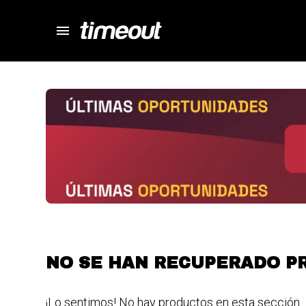
menu
store
close
local_shipping
autorenew
percent
NO SE HAN RECUPERADO P
¡Lo sentimos! No hay productos en esta sección.