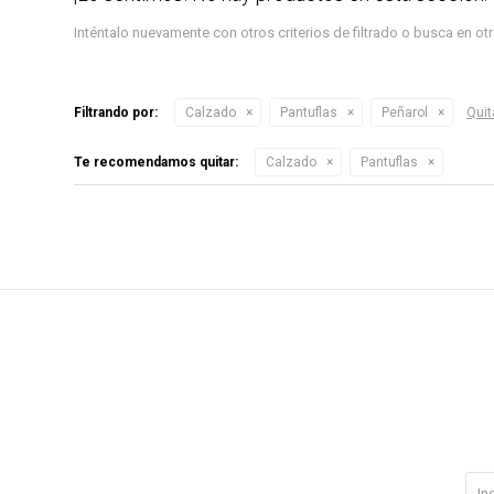
Inténtalo nuevamente con otros criterios de filtrado o busca en o
Filtrando por:
Calzado
Pantuflas
Peñarol
Quita
Te recomendamos quitar:
Calzado
Pantuflas