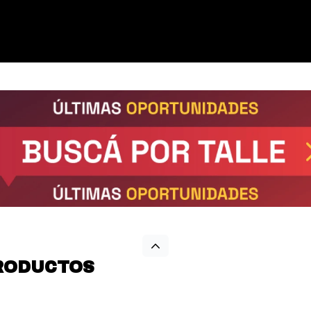
RODUCTOS
¡Sumate a la forma más ágil de
comprar!