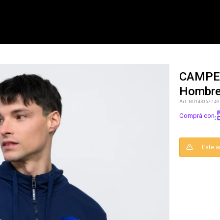
CAMPER
Hombr
NOTIFICARME
NU143067-149
Comprá con
Este a