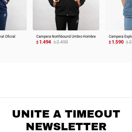
CARRITO
AGREGAR AL CARRITO
AGREGA
l Oficial
Campera Northbound Umbro Hombre
Campera Expl
1.494
2.490
1.590
2
$
$
$
$
UNITE A TIMEOUT
NEWSLETTER