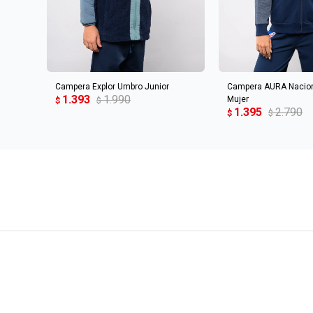
AGREGAR AL CARRITO
AGREGAR AL 
Campera Explor Umbro Junior
Campera AURA Naciona
1.393
1.990
Mujer
$
$
1.395
2.790
$
$