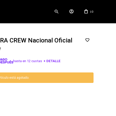
0
$
A CREW Nacional Oficial
e
hasta en 12 cuotas
+ DETALLE
¡ME INTERESA!
rtículo está agotado.