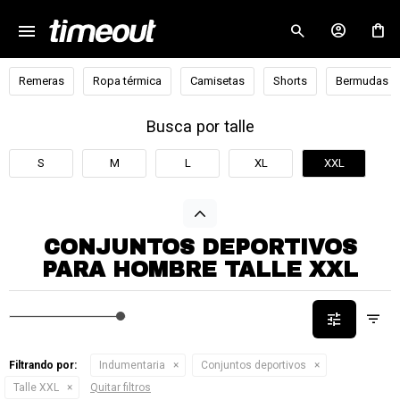
menu
close
Remeras
Ropa térmica
Camisetas
Shorts
Bermudas
Busca por talle
S
M
L
XL
XXL
CONJUNTOS DEPORTIVOS
PARA HOMBRE TALLE XXL
Filtrando por:
Indumentaria
Conjuntos deportivos
Talle XXL
Quitar filtros