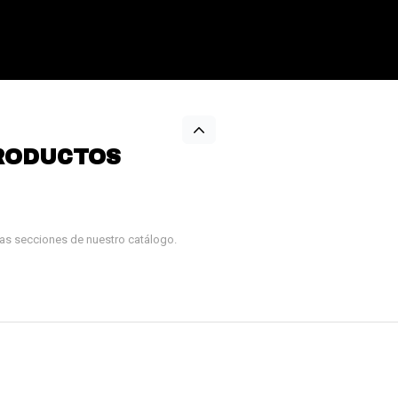
RODUCTOS
tras secciones de nuestro catálogo.
¡Sumate a la forma más ágil de
comprar!
Comprá en 3 cuotas sin recargo o hasta en
12 cuotas * ¡Solo con tu cédula!
* sujeto aprobación crediticia.