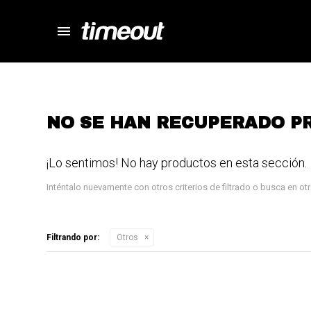
menu
store
close
local_shipping
autorenew
percent
NO SE HAN RECUPERADO P
¡Lo sentimos! No hay productos en esta sección.
Inténtalo nuevamente con otros criterios de filtrado o busca en o
Filtrando por:
Otros