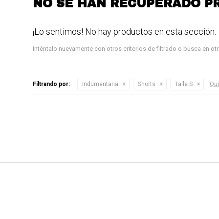
NO SE HAN RECUPERADO P
¡Lo sentimos! No hay productos en esta sección.
Inténtalo nuevamente con otros criterios de filtrado o busca en o
Filtrando por:
Indumentaria
Shorts
Talle S
Qui