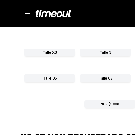
menu
store
close
local_shipping
autorenew
percent
Talle XS
Talle S
Talle 06
Talle 08
$0 - $1000