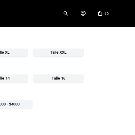
0
$
lle XL
Talle XXL
lle 14
Talle 16
000 - $4000